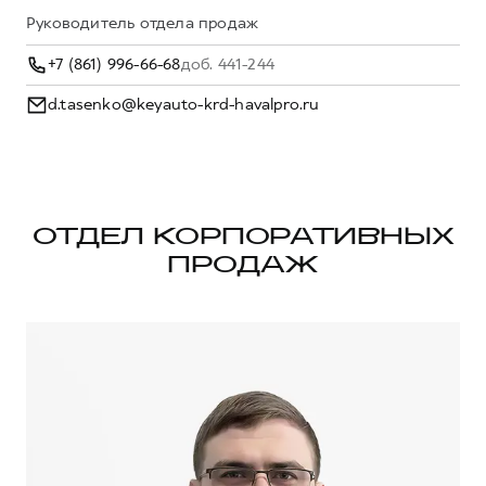
Сервис для корпоративных клиентов
Руководитель отдела продаж
Ме
HAVAL Лизинг
АКСЕССУАРЫ HAVAL
+7 (861) 996-66-68
доб. 441-244
Автомобильные аксессуары
d.tasenko@keyauto-krd-havalpro.ru
АКСЕССУАРЫ HAVAL
Коллекция PRO
Автомобильные аксессуары
Коллекция Базовая
Коллекция PRO
Коллекция Детская
Коллекция Базовая
ОТДЕЛ КОРПОРАТИВНЫХ
Коллекция Детская
ПРОДАЖ