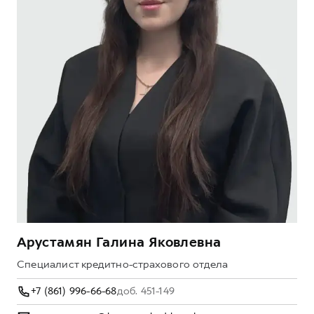
Арустамян Галина Яковлевна
Ко
Специалист кредитно-страхового отдела
Сп
+7 (861) 996-66-68
доб. 451-149