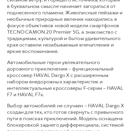
в буквальном смысле начинает загораться от
Тест-драйв
СЕРВИСНОЕ ОБСЛУЖИВАНИЕ
О дилере
поднесенного пламени. Живописные пейзажи и
Трейд-ин
Нулевое ТО
Наша команда
необычные природные явления находились в
фокусе объективов новой модели смартфонов
H7
H9
Программа «Помощь на дороге»
Контакты
от 3 799 000 ₽
от 4 799 000 ₽
TECNO CAMON 20 Premier 5G, а знакомство с
КРЕДИТ И СТРАХОВАНИЕ
Регламенты технического обслуживания
традициями, культурой и бытом удивительного
края оставили незабываемые впечатления и
Кредитный калькулятор
Электронный ПТС
яркие воспоминания.
Страхование
Автомобильные герои увлекательного
Кредит
ПОДДЕРЖКА
дорожного приключения – функциональный
кроссовер HAVAL Dargo X с расширенным
GWM Безопасность
набором внедорожных характеристик и
КОРПОРАТИВНЫМ КЛИЕНТАМ
Гарантия HAVAL
интеллектуальные кроссоверы F-серии – HAVAL
Для малого бизнеса
Мобильное приложение GWM
F7 и HAVAL F7x.
Корпоративным клиентам
Программа «HAVAL Защита+»
Выбор автомобилей не случаен – HAVAL Dargo X
создан для тех, кто готов свернуть с привычного
Крупным корпоративным клиентам
Руководства по эксплуатации
пути в поисках приключений. Модель оснащена
Система управления автопарком GWM Fleet
Подписки
блокировкой заднего дифференциала, системой