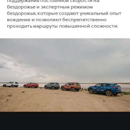
поддержания постоянной скорости на
Сервис для корпоративных клиентов
бездорожье и экспертным режимом
HAVAL Лизинг
АКСЕССУАРЫ HAVAL
бездорожья, которые создают уникальный опыт
вождения и позволяют беспрепятственно
Автомобильные аксессуары
проходить маршруты повышенной сложности.
АКСЕССУАРЫ HAVAL
Коллекция PRO
Автомобильные аксессуары
Коллекция Базовая
Коллекция PRO
Коллекция Детская
Коллекция Базовая
Коллекция Детская