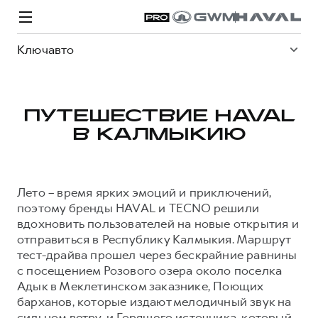
Ключавто
ПУТЕШЕСТВИЕ HAVAL
В КАЛМЫКИЮ
Модели
Покупателям
Владельцам
Спецпредложения
О дилере
Лето – время ярких эмоций и приключений,
ВЫБОР И ПОКУПКА
СЕРВИС
СПЕЦПРЕДЛОЖЕНИЯ
БРЕНД HAVAL
поэтому бренды HAVAL и TECNO решили
вдохновить пользователей на новые открытия и
Автомобили в наличии
Все о сервисе
Покупателям
О бренде
отправиться в Республику Калмыкия. Маршрут
Конфигуратор HAVAL
Запись на сервис
Владельцам
Новости
тест-драйва прошел через бескрайние равнины
с посещением Розового озера около поселка
H3
Аксессуары HAVAL
Моторное масло
О GWM
H5
от 2 499 000 ₽
от 4 049 000 ₽
Адык в Меклетинском заказнике, Поющих
Каталоги и прайс-листы
Стоимость ТО
барханов, которые издают мелодичный звук на
Программа «HAVAL Защита+»
сильном ветру, и Горящего источника, который
ИНФОРМАЦИЯ О ДИЛЕРЕ