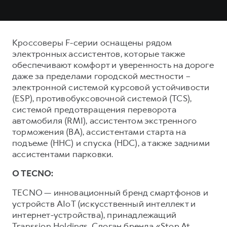
Кроссоверы F-серии оснащены рядом
электронных ассистентов, которые также
обеспечивают комфорт и уверенность на дороге
даже за пределами городской местности –
электронной системой курсовой устойчивости
(ESP), противобуксовочной системой (TCS),
системой предотвращения переворота
автомобиля (RMI), ассистентом экстренного
торможения (ВА), ассистентами старта на
подъеме (ННС) и спуска (HDC), а также задними
ассистентами парковки.
О TECNO:
TECNO — инновационный бренд смартфонов и
устройств AIoT (искусственный интеллект и
интернет-устройства), принадлежащий
Transsion Holdings. Слоган бренда «Stop At