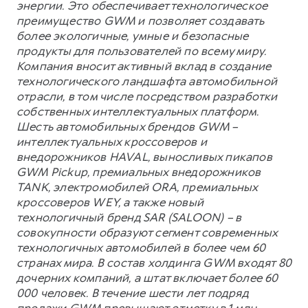
энергии. Это обеспечивает технологическое
преимущество GWM и позволяет создавать
более экологичные, умные и безопасные
продукты для пользователей по всему миру.
Компания вносит активный вклад в создание
технологического ландшафта автомобильной
отрасли, в том числе посредством разработки
собственных интеллектуальных платформ.
Шесть автомобильных брендов GWM –
интеллектуальных кроссоверов и
внедорожников HAVAL, выносливых пикапов
GWM Pickup, премиальных внедорожников
TANK, электромобилей ORA, премиальных
кроссоверов WEY, а также новый
технологичный бренд SAR (SALOON) – в
совокупности образуют сегмент современных
технологичных автомобилей в более чем 60
странах мира. В состав холдинга GWM входят 80
дочерних компаний, а штат включает более 60
000 человек. В течение шести лет подряд
продажи GWM превышают отметку в 1 млн