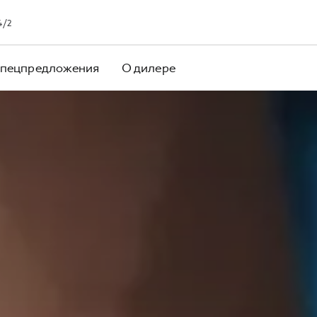
4/2
пецпредложения
О дилере