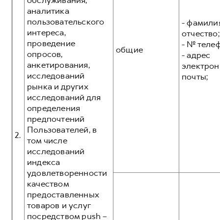
обслуживания,
аналитика
пользовательского
- фамилия
интереса,
отчество;
проведение
- № теле
общие
опросов,
- адрес
анкетирования,
электрон
исследований
почты;
рынка и других
исследований для
определения
предпочтений
Пользователей, в
2.
том числе
исследований
индекса
удовлетворенности
качеством
предоставленных
товаров и услуг
посредством push –