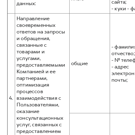
сайта;
данных:
- куки - 
Направление
своевременных
ответов на запросы
и обращения,
связанные с
- фамилия
товарами и
отчество;
услугами,
- № теле
общие
предоставляемыми
- адрес
Компанией и ее
электрон
партнерами,
почты;
оптимизация
процессов
4.
взаимодействия с
Пользователями,
оказание
консультационных
услуг, связанных с
предоставлением