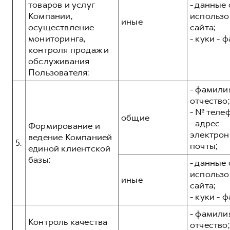
товаров и услуг
- данные 
Компании,
использо
иные
осуществление
сайта;
мониторинга,
- куки - 
контроля продаж и
обслуживания
Пользователя:
- фамилия
отчество;
- № теле
общие
- адрес
Формирование и
электрон
ведение Компанией
5.
почты;
единой клиентской
базы:
- данные 
использо
иные
сайта;
- куки - 
- фамилия
Контроль качества
отчество;