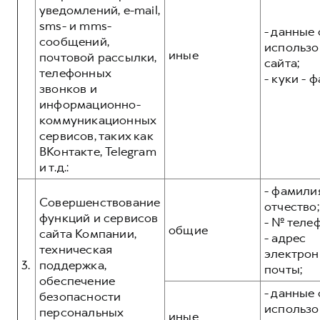
уведомлений, e-mail,
sms- и mms-
- данные 
сообщений,
использо
иные
почтовой рассылки,
сайта;
телефонных
- куки - 
звонков и
информационно-
коммуникационных
сервисов, таких как
ВКонтакте, Telegram
и т.д.:
- фамилия
Совершенствование
отчество;
функций и сервисов
- № теле
общие
сайта Компании,
- адрес
техническая
электрон
3.
поддержка,
почты;
обеспечение
- данные 
безопасности
использо
персональных
иные