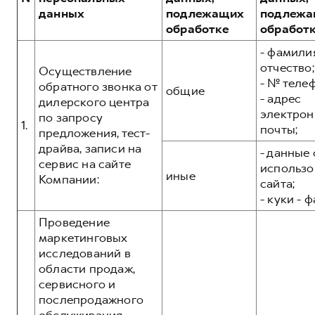
Сервис для корпоративных клиентов
данных
подлежащих
подлежа
HAVAL Лизинг
АКСЕССУАРЫ HAVAL
обработке
обработ
Автомобильные аксессуары
- фамилия
отчество;
АКСЕССУАРЫ HAVAL
Коллекция PRO
Осуществление
- № теле
обратного звонка от
общие
Автомобильные аксессуары
Коллекция Базовая
- адрес
дилерского центра
электрон
Коллекция PRO
Коллекция Детская
по запросу
1.
почты;
предложения, тест-
Коллекция Базовая
драйва, записи на
- данные 
Коллекция Детская
сервис на сайте
использо
иные
Компании:
сайта;
- куки - 
Проведение
маркетинговых
исследований в
области продаж,
сервисного и
послепродажного