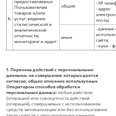
предоставляемых
- № теле
общие
Пользователям
- адрес
товаров и/или
электрон
6.
услуг; ведение
почты;
статистической и
- данные 
аналитической
использо
отчетности;
иные
сайта;
мониторинг и аудит:
- куки - 
1. Перечень действий с персональными
данными, на совершение которых дается
согласие, общее описание используемых
Оператором способов обработки
персональных данных:
любые действия
(операции) или совокупность действий
(операций), совершаемых с использованием
средств автоматизации или без использования
таких средств с персональными данными,