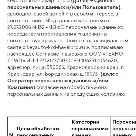
keyauto-krd-havalpro.ru »
(далее – Субъект
персональных данных и/или Пользователь),
Тест-драйв
СЕРВИСНОЕ ОБСЛУЖИВАНИЕ
О дилере
свободно, своей волей и в своем интересе, в
Трейд-ин
Нулевое ТО
Наша команда
соответствии с Федеральным законом от
27.07.2006 N 152 - ФЗ «О персональных данных»,
H7
H9
Программа «Помощь на дороге»
Контакты
от 3 799 000 ₽
от 4 799 000 ₽
посредством проставления «галочки» в
КРЕДИТ И СТРАХОВАНИЕ
Регламенты технического обслуживания
соответствующем чек – боксе в на официальном
сайте « keyauto-krd-havalpro.ru », подписываю
Кредитный калькулятор
Электронный ПТС
настоящее Согласие и выражаю ООО «ТЕХНО-
Страхование
ТЕМП» ИНН 2312127750 ОГРН 1062312034620,
адрес юр. лица: 350066, Краснодарский край, г.
Кредит
ПОДДЕРЖКА
Краснодар, ул. Бородинская, д. 160/3
(далее -
GWM Безопасность
Оператор персональных данных и/или
Компания)
согласие на обработку моих
КОРПОРАТИВНЫМ КЛИЕНТАМ
Гарантия HAVAL
персональных данных на следующих условиях:
Для малого бизнеса
Мобильное приложение GWM
Корпоративным клиентам
Программа «HAVAL Защита+»
Крупным корпоративным клиентам
Руководства по эксплуатации
Категории
Перечен
Система управления автопарком
Подписки
Цели обработки
персональных
персона
N
персональных
данных,
данных,